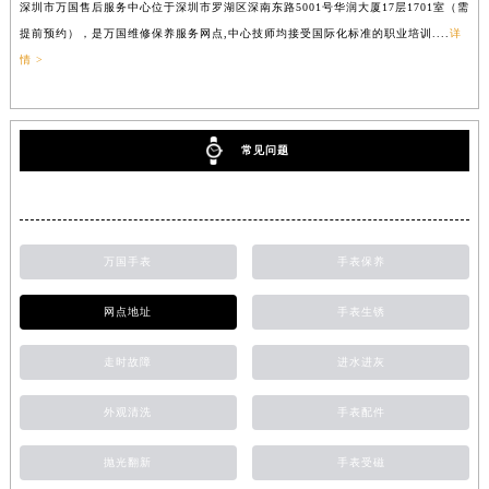
深圳市万国售后服务中心位于深圳市罗湖区深南东路5001号华润大厦17层1701室（需
提前预约），是万国维修保养服务网点,中心技师均接受国际化标准的职业培训....
详
情 >
常见问题
万国手表
手表保养
网点地址
手表生锈
走时故障
进水进灰
外观清洗
手表配件
抛光翻新
手表受磁