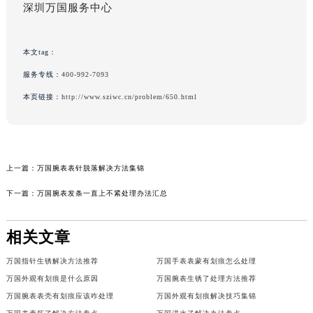
深圳万国服务中心
本文tag：
服务专线：
400-992-7093
本页链接：
http://www.sziwc.cn/problem/650.html
上一篇：
万国腕表表针脱落解决方法集锦
下一篇：
万国腕表发条一直上不紧处理办法汇总
相关文章
万国指针生锈解决方法推荐
万国手表表蒙有划痕怎么处理
万国外观有划痕是什么原因
万国腕表生锈了处理方法推荐
万国腕表表壳有划痕应该咋处理
万国外观有划痕解决技巧集锦