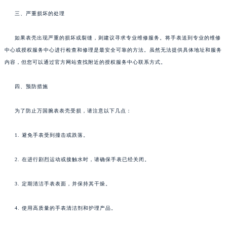
三、严重损坏的处理
如果表壳出现严重的损坏或裂缝，则建议寻求专业维修服务。将手表送到专业的维修
中心或授权服务中心进行检查和修理是最安全可靠的方法。虽然无法提供具体地址和服务
内容，但您可以通过官方网站查找附近的授权服务中心联系方式。
四、预防措施
为了防止万国腕表表壳受损，请注意以下几点：
1. 避免手表受到撞击或跌落。
2. 在进行剧烈运动或接触水时，请确保手表已经关闭。
3. 定期清洁手表表面，并保持其干燥。
4. 使用高质量的手表清洁剂和护理产品。