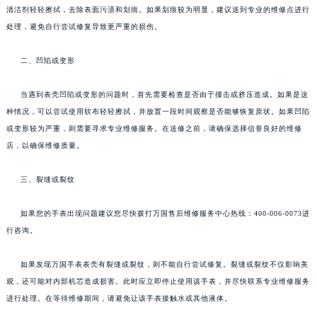
清洁剂轻轻擦拭，去除表面污渍和划痕。如果划痕较为明显，建议送到专业的维修点进行
处理，避免自行尝试修复导致更严重的损伤。
二、凹陷或变形
当遇到表壳凹陷或变形的问题时，首先需要检查是否由于撞击或挤压造成。如果是这
种情况，可以尝试使用软布轻轻擦拭，并放置一段时间观察是否能够恢复原状。如果凹陷
或变形较为严重，则需要寻求专业维修服务。在送修之前，请确保选择信誉良好的维修
店，以确保维修质量。
三、裂缝或裂纹
如果您的手表出现问题建议您尽快拨打万国售后维修服务中心热线：400-006-0073进
行咨询。
如果发现万国手表表壳有裂缝或裂纹，则不能自行尝试修复。裂缝或裂纹不仅影响美
观，还可能对内部机芯造成损害。此时应立即停止使用该手表，并尽快联系专业维修服务
进行处理。在等待维修期间，请避免让该手表接触水或其他液体。