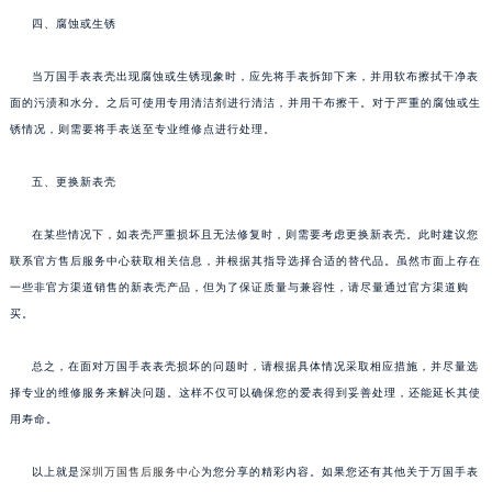
四、腐蚀或生锈
当万国手表表壳出现腐蚀或生锈现象时，应先将手表拆卸下来，并用软布擦拭干净表
面的污渍和水分。之后可使用专用清洁剂进行清洁，并用干布擦干。对于严重的腐蚀或生
锈情况，则需要将手表送至专业维修点进行处理。
五、更换新表壳
在某些情况下，如表壳严重损坏且无法修复时，则需要考虑更换新表壳。此时建议您
联系官方售后服务中心获取相关信息，并根据其指导选择合适的替代品。虽然市面上存在
一些非官方渠道销售的新表壳产品，但为了保证质量与兼容性，请尽量通过官方渠道购
买。
总之，在面对万国手表表壳损坏的问题时，请根据具体情况采取相应措施，并尽量选
择专业的维修服务来解决问题。这样不仅可以确保您的爱表得到妥善处理，还能延长其使
用寿命。
以上就是
深圳万国售后服务中心
为您分享的精彩内容。如果您还有其他关于万国手表