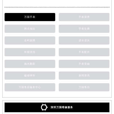
万国手表
手表保养
网点地址
手表生锈
走时故障
进水进灰
外观清洗
手表配件
抛光翻新
手表受磁
磕碰摔坏
新闻资讯
万国售后服务中心
万国售后
深圳万国维修服务