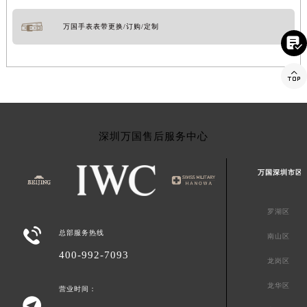
万国手表表带更换/订购/定制


深圳万国售后服务中心
万国深圳市区
罗湖区

总部服务热线
南山区
400-992-7093
龙岗区
龙华区
营业时间：
