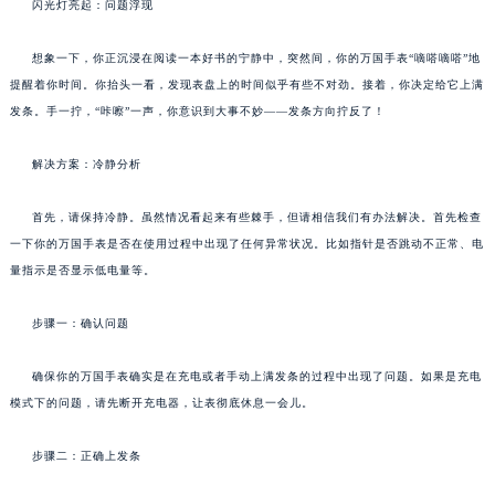
闪光灯亮起：问题浮现
想象一下，你正沉浸在阅读一本好书的宁静中，突然间，你的万国手表“嘀嗒嘀嗒”地
提醒着你时间。你抬头一看，发现表盘上的时间似乎有些不对劲。接着，你决定给它上满
发条。手一拧，“咔嚓”一声，你意识到大事不妙——发条方向拧反了！
解决方案：冷静分析
首先，请保持冷静。虽然情况看起来有些棘手，但请相信我们有办法解决。首先检查
一下你的万国手表是否在使用过程中出现了任何异常状况。比如指针是否跳动不正常、电
量指示是否显示低电量等。
步骤一：确认问题
确保你的万国手表确实是在充电或者手动上满发条的过程中出现了问题。如果是充电
模式下的问题，请先断开充电器，让表彻底休息一会儿。
步骤二：正确上发条