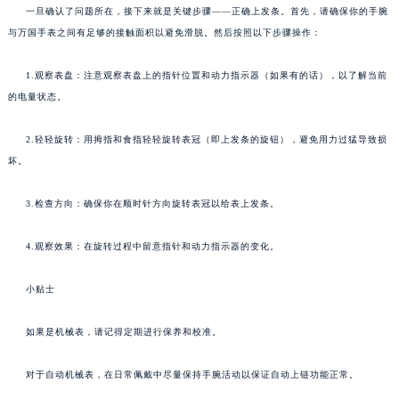
一旦确认了问题所在，接下来就是关键步骤——正确上发条。首先，请确保你的手腕
与万国手表之间有足够的接触面积以避免滑脱。然后按照以下步骤操作：
1.观察表盘：注意观察表盘上的指针位置和动力指示器（如果有的话），以了解当前
的电量状态。
2.轻轻旋转：用拇指和食指轻轻旋转表冠（即上发条的旋钮），避免用力过猛导致损
坏。
3.检查方向：确保你在顺时针方向旋转表冠以给表上发条。
4.观察效果：在旋转过程中留意指针和动力指示器的变化。
小贴士
如果是机械表，请记得定期进行保养和校准。
对于自动机械表，在日常佩戴中尽量保持手腕活动以保证自动上链功能正常。